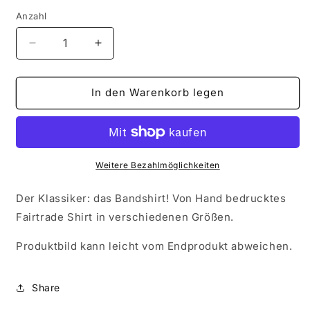
Anzahl
Verringere
Erhöhe
die
die
Menge
Menge
für
für
In den Warenkorb legen
Avalanche
Avalanche
Dream
Dream
-
-
Shirt
Shirt
Weitere Bezahlmöglichkeiten
Der Klassiker: das Bandshirt! Von Hand bedrucktes
Fairtrade Shirt in verschiedenen Größen.
Produktbild kann leicht vom Endprodukt abweichen.
Share